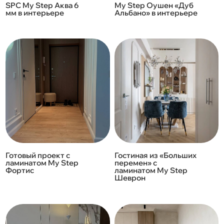
SPC My Step Аква 6
My Step Оушен «Дуб
мм в интерьере
Альбано» в интерьере
Готовый проект с
Гостиная из «Больших
ламинатом My Step
перемен» с
Фортис
ламинатом My Step
Шеврон