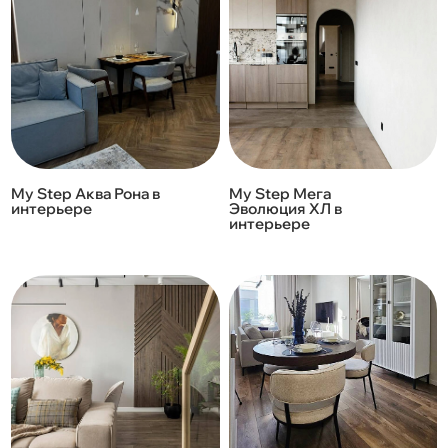
My Step Аква Рона в
My Step Мега
интерьере
Эволюция ХЛ в
интерьере