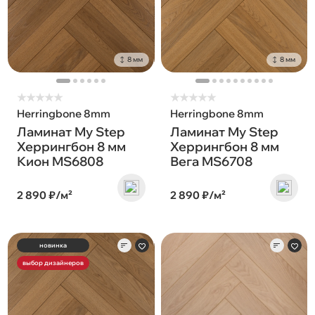
8 мм
8 мм
★
★
★
★
★
★
★
★
★
★
Herringbone 8mm
Herringbone 8mm
Ламинат My Step
Ламинат My Step
Херрингбон 8 мм
Херрингбон 8 мм
Кион MS6808
Вега MS6708
2 890 ₽/м²
2 890 ₽/м²
новинка
выбор дизайнеров