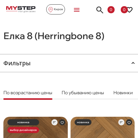
0
0
Киров
Елка 8 (Herringbone 8)
Фильтры
По возрастанию цены
По убыванию цены
Новинки
новинка
новинка
выбор дизайнеров