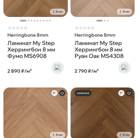
8 мм
8 мм
★
★
★
★
★
★
★
★
★
★
Herringbone 8mm
Herringbone 8mm
Ламинат My Step
Ламинат My Step
Херрингбон 8 мм
Херрингбон 8 мм
Фумо MS6908
Руан Оак MS4308
2 890 ₽/м²
2 790 ₽/м²
новинка
8 мм
8 мм