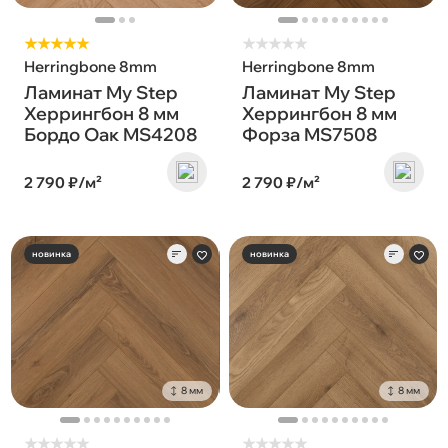
★★★★★
★
★
★
★
★
Herringbone 8mm
Herringbone 8mm
Ламинат My Step
Ламинат My Step
Херрингбон 8 мм
Херрингбон 8 мм
Бордо Оак MS4208
Форза MS7508
2 790 ₽/м²
2 790 ₽/м²
новинка
новинка
8 мм
8 мм
★
★
★
★
★
★
★
★
★
★