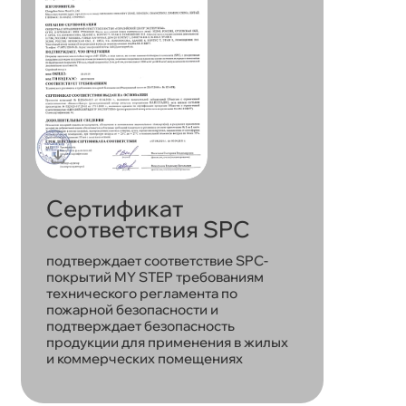
Сертификат
соответствия SPC
подтверждает соответствие SPC-
покрытий MY STEP требованиям
технического регламента по
пожарной безопасности и
подтверждает безопасность
продукции для применения в жилых
и коммерческих помещениях