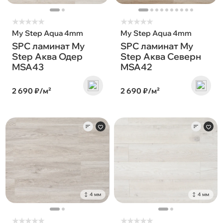
★
★
★
★
★
★
★
★
★
★
My Step Aqua 4mm
My Step Aqua 4mm
SPC ламинат My
SPC ламинат My
Step Аква Одер
Step Аква Северн
MSA43
MSA42
2 690 ₽/м²
2 690 ₽/м²
4 мм
4 мм
★
★
★
★
★
★
★
★
★
★