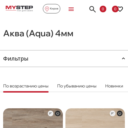
0
0
Киров
Аква (Aqua) 4мм
Фильтры
По возрастанию цены
По убыванию цены
Новинки