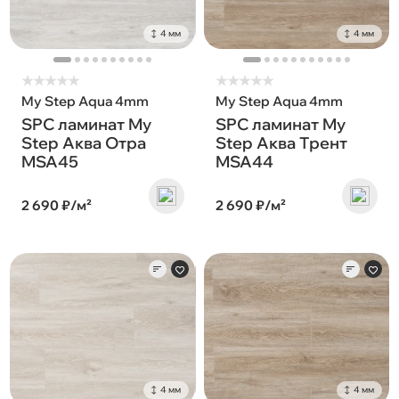
4 мм
4 мм
★
★
★
★
★
★
★
★
★
★
My Step Aqua 4mm
My Step Aqua 4mm
SPC ламинат My
SPC ламинат My
Step Аква Отра
Step Аква Трент
MSA45
MSA44
2 690 ₽/м²
2 690 ₽/м²
4 мм
4 мм