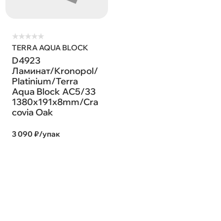
★
★
★
★
★
TERRA AQUA BLOCK
D4923
Ламинат/Kronopol/
Platinium/Terra
Aqua Block AC5/33
1380х191х8mm/Cra
covia Oak
3 090 ₽/упак