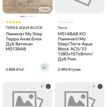
8 мм
★★★★★
★
★
★
★
★
TERRA AQUA BLOCK
Terra
Ламинат My Step
MS148AB KO
Терра Аква Блок
Ламинатl/My
Дуб Ватикан
Step/Terra Aqua
MS138AB
Block AC5/33
1380х157х8mm/
Дуб Рим
2 850 ₽/м²
2 490 ₽/упак