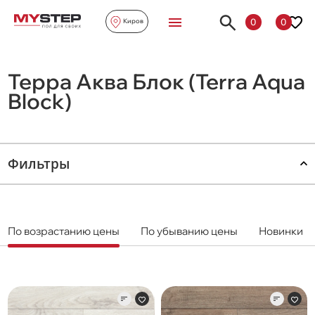
0
0
Киров
Терра Аква Блок (Terra Aqua
Block)
Фильтры
По возрастанию цены
По убыванию цены
Новинки