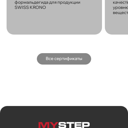
формальдегида для продукции
качест
SWISS KRONO
уровню
вещест
Все сертификаты