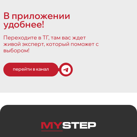
В приложении
удобнее!
Переходите в ТГ, там вас ждет
живой эксперт, который поможет с
выбором!
перейти в канал