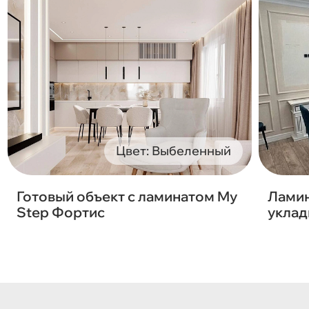
Цвет: Выбеленный
Готовый объект с ламинатом My
Ламин
Step Фортис
уклад