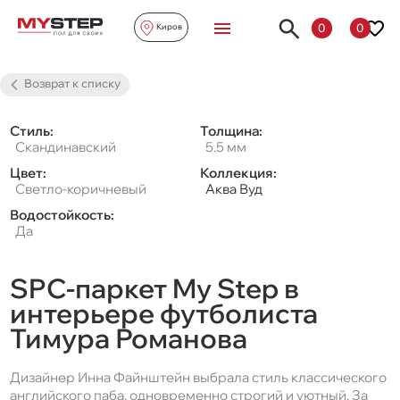
0
0
Киров
Возврат к списку
Стиль:
Толщина:
Скандинавский
5.5 мм
Цвет:
Коллекция:
Светло-коричневый
Аква Вуд
Водостойкость:
Да
SPC-паркет My Step в
интерьере футболиста
Тимура Романова
Дизайнер Инна Файнштейн выбрала стиль классического
английского паба, одновременно строгий и уютный. За