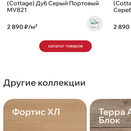
(Cottage) Дуб Серый Портовый
(Cott
MV821
Сере
2 890 ₽/м²
2 890
каталог товаров
Другие коллекции
Фортис ХЛ
Терра 
Блок