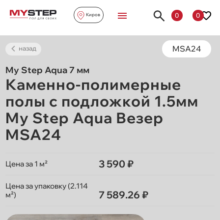
0
0
Киров
MSA24
назад
My Step Aqua 7 мм
Каменно-полимерные
полы с подложкой 1.5мм
My Step Aqua Везер
MSA24
3 590 ₽
Цена за 1 м²
Цена за упаковку (2.114
7 589.26 ₽
м²)