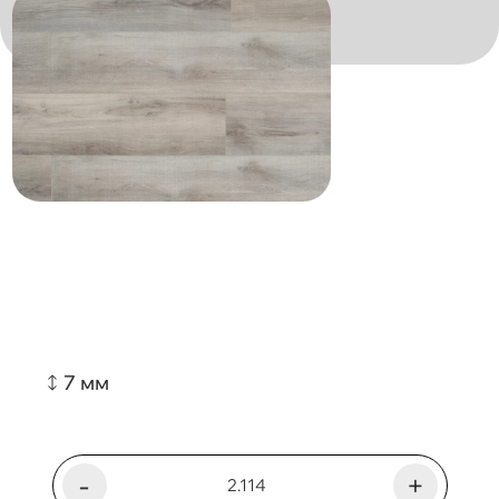
7 мм
-
+