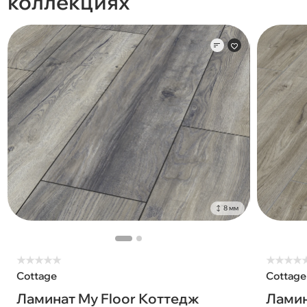
коллекциях
8 мм
★
★
★
★
★
★
★
★
★
Cottage
Cottage
Ламинат My Floor Коттедж
Ламин